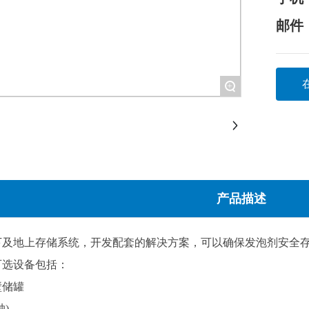
溢出保
邮件：j
带远程
自动阀
+
切断阀
压力传
管道系
整个模
现代化
产品描述
下及地上存储系统，开发配套的解决方案，可以确保发泡剂安全
可选设备包括：
壁储罐
)