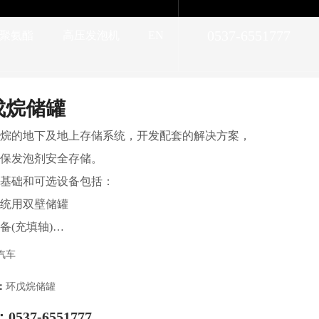
0537-6551777
聚氨酯
高压发泡机
EN
戊烷储罐
烷的地下及地上存储系统，开发配套的解决方案，
保发泡剂安全存储。
基础和可选设备包括：
统用双壁储罐
备(充填轴)
汽车
施
：
环戊烷储罐
测器
537-6551777
报系统