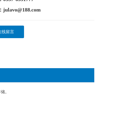
护装置
ulavo@188.com
指示的连续液位指示器
在线留言
感器和温度传感器
统，包括地下安装用的特殊双壁管道
块的线路
高性能西门子SPS操控台
存储。