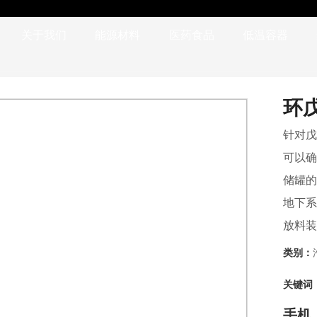
关于我们
能源材料
医药食品
低温容器
环
针对戊
可以确
储罐的
地下系
放料装
离心泵
类别：
防爆设
关键词
泄漏探
手机：0
气体警